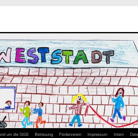
rund um die GGS
Betreuung
Förderverein
Impressum
Intern
Date