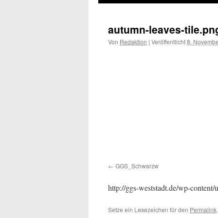
autumn-leaves-tile.pn
Von
Redaktion
|
Veröffentlicht
8. Novembe
GGS_Schwarzw
http://ggs-weststadt.de/wp-content/
Setze ein Lesezeichen für den
Permalink
.