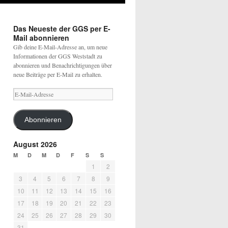
Das Neueste der GGS per E-
Mail abonnieren
Gib deine E-Mail-Adresse an, um neue
Informationen der GGS Weststadt zu
abonnieren und Benachrichtigungen über
neue Beiträge per E-Mail zu erhalten.
Abonnieren
August 2026
M
D
M
D
F
S
S
1
2
3
4
5
6
7
8
9
10
11
12
13
14
15
16
17
18
19
20
21
22
23
24
25
26
27
28
29
30
31