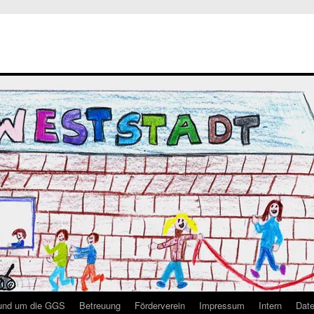
rund um die GGS
Betreuung
Förderverein
Impressum
Intern
Date