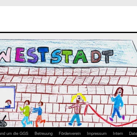
rund um die GGS
Betreuung
Förderverein
Impressum
Intern
Date