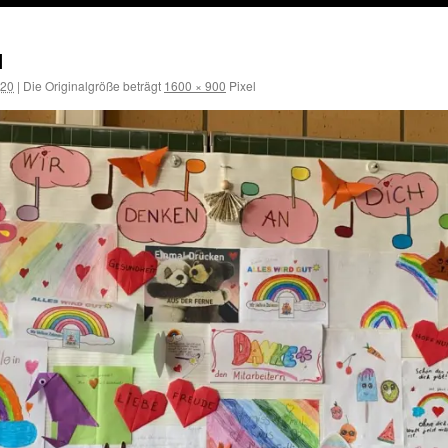
1
020
|
Die Originalgröße beträgt
1600 × 900
Pixel